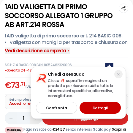
1AID VALIGETTA DI PRIMO
SOCCORSO ALLEGATO 1 GRUPPO
AB ART.214 ROSSA
1AID valigetta di primo soccorso art. 214 BASIC 008.
Valigetta con maniglia per trasporto e chiusura con
due clips rotanti.
Vedi descrizione completa
Vano unico.
Guarnizione in neoprene per maggiore tenuta.
SKU:
214 BASIC 008
·
EAN:
8052462320006
Dotata di supporto per attacco a parete.
●
Spedito 24-48 ore
Chiedi a Renaudo
Valigetta completa secondo l’Allegato 1 del D.lgs.
Clicca
sopra l'immagine di un
€
73
81/2008-D.M.388/2003 per aziende del gruppo AB
,71
prodotto per ricevere subito tutte le
IVA incl.
con più di tre lavoratori.
informazioni: specifiche, alternative,
consigli d'uso.
Contenuto:
Sei un professionista?
Accedi o registra la tua azienda
1 copia Decreto Legislativo n° 81/ 2008.
Confronta
Dettagli
Istruzioni per l’uso dei presidi contenuti e per le
prestazioni dei primi soccorsi in attesa dei servizi
1
Aggiungi
d’emergenza.
1000 ml. di soluzione cutanea di iodopovidone al 10%
Paga in 3 rate da
€
24.57
senza interessi.
Scalapay.
Scopri di