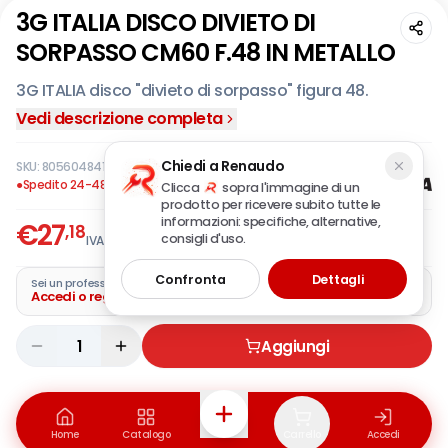
3G ITALIA DISCO DIVIETO DI
SORPASSO CM60 F.48 IN METALLO
3G ITALIA disco "divieto di sorpasso" figura 48.
Vedi descrizione completa
Chiedi a Renaudo
SKU:
805604841
·
EAN:
2000656680005
●
Spedito 24-48 ore
Clicca
sopra l'immagine di un
prodotto per ricevere subito tutte le
informazioni: specifiche, alternative,
€
27
,18
consigli d'uso.
IVA incl.
Confronta
Dettagli
Sei un professionista?
Accedi o registra la tua azienda
1
Aggiungi
Home
Catalogo
Carrello
Accedi