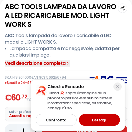
ABC TOOLS LAMPADA DA LAVORO
A LED RICARICABILE MOD. LIGHT
WORK S
ABC Tools lampada da lavoro ricaricabile a LED
modello LIGHT WORK S.
Lampada compatta e maneggevole, adatta per
qualsiasi impiego.
Corpo robusto in ABS con profilo in gomma
Vedi descrizione completa
resistente agli urti.
Base magnetica con snodo a 360° per posizionare il
SKU:
N 9180 1000
·
EAN:
8031566256794
flusso luminoso a piacere.
●
Spedito 24-48 ore
Chiedi a Renaudo
Fornita con cavo USB e adattatore per la ricarica.
Clicca
sopra l'immagine di un
€
60
Autonomia max. 10 h.
,72
prodotto per ricevere subito tutte le
IVA incl.
Tempo di ricarica 4 h.
informazioni: specifiche, alternative,
consigli d'uso.
Luce principale COB LED a 3 step d'intensità: 1) 100
Sei un professionista?
Accedi o registra la tua azienda
lumen - 2) 350 lumen - 3) 700 lumen.
Confronta
Dettagli
Batteria ricaricabile agli ioni di Litio (Li-ion) da 3,7V
(2600 mAh).
1
Aggiungi