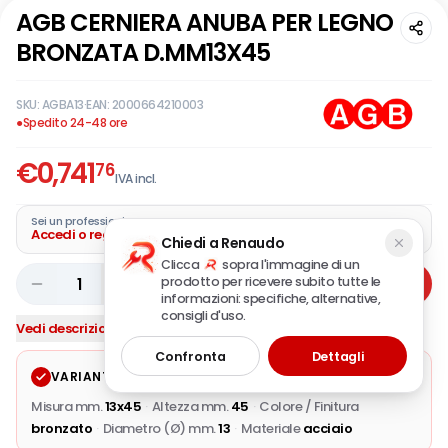
AGB CERNIERA ANUBA PER LEGNO
BRONZATA D.MM13X45
SKU:
AGBA13
·
EAN:
2000664210003
●
Spedito 24-48 ore
€
0,741
76
IVA incl.
Sei un professionista?
Accedi o registra la tua azienda
Chiedi a Renaudo
Clicca
sopra l'immagine di un
prodotto per ricevere subito tutte le
1
Aggiungi
informazioni: specifiche, alternative,
consigli d'uso.
Vedi descrizione completa
Confronta
Dettagli
VARIANTE SELEZIONATA
Modifica
Misura mm.
13x45
·
Altezza mm.
45
·
Colore / Finitura
bronzato
·
Diametro (Ø) mm.
13
·
Materiale
acciaio