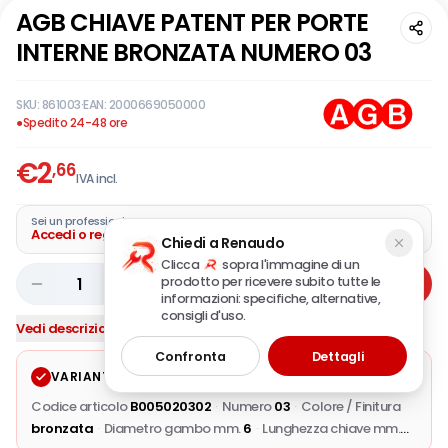
AGB CHIAVE PATENT PER PORTE
INTERNE BRONZATA NUMERO 03
SKU:
861003
·
EAN:
2000669050000
●
Spedito 24-48 ore
€
2
,66
IVA incl.
Sei un professionista?
Accedi o registra la tua azienda
Chiedi a Renaudo
Clicca
sopra l'immagine di un
prodotto per ricevere subito tutte le
1
Aggiungi
informazioni: specifiche, alternative,
consigli d'uso.
Vedi descrizione completa
Confronta
Dettagli
VARIANTE SELEZIONATA
Modifica
Codice articolo
B005020302
·
Numero
03
·
Colore / Finitura
bronzata
·
Diametro gambo mm.
6
·
Lunghezza chiave mm.