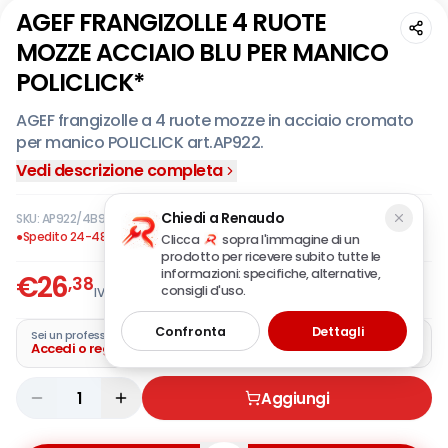
AGEF FRANGIZOLLE 4 RUOTE
MOZZE ACCIAIO BLU PER MANICO
POLICLICK*
AGEF frangizolle a 4 ruote mozze in acciaio cromato
per manico POLICLICK art.AP922.
Vedi descrizione completa
Chiedi a Renaudo
SKU:
AP922/4B9S
·
EAN:
8005718033960
●
Spedito 24-48 ore
Clicca
sopra l'immagine di un
prodotto per ricevere subito tutte le
informazioni: specifiche, alternative,
€
26
,38
consigli d'uso.
IVA incl.
Confronta
Dettagli
Sei un professionista?
Accedi o registra la tua azienda
1
Aggiungi