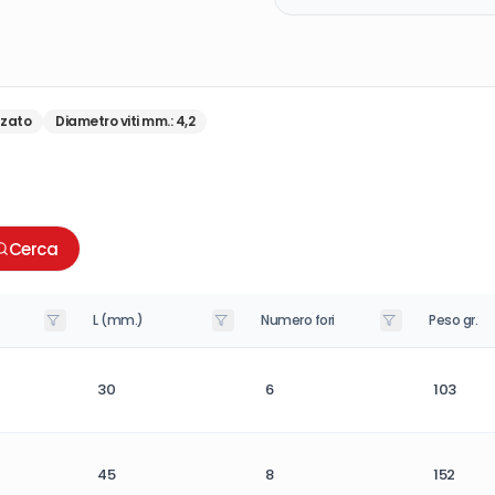
zato
Diametro viti mm.
:
4,2
Cerca
L (mm.)
Numero fori
Peso gr.
30
6
103
45
8
152