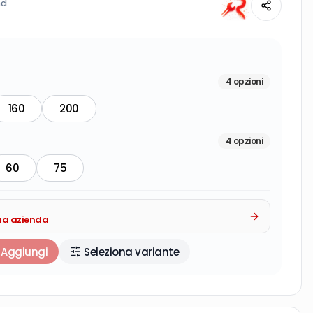
cl.
4
opzioni
160
200
4
opzioni
60
75
tua azienda
Aggiungi
Seleziona variante