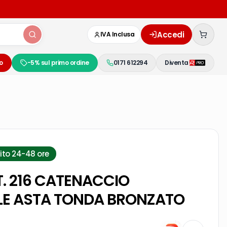
Accedi
IVA Inclusa
o
-5% sul primo ordine
0171 612294
Diventa
ito 24-48 ore
T. 216 CATENACCIO
LE ASTA TONDA BRONZATO