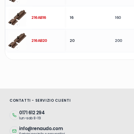
216AB16
16
160
216AB20
20
200
CONTATTI - SERVIZIO CLIENTI
0171 612 294
lun-sab 8-19
info@renaudo.com
Scrivici per info e preventivi