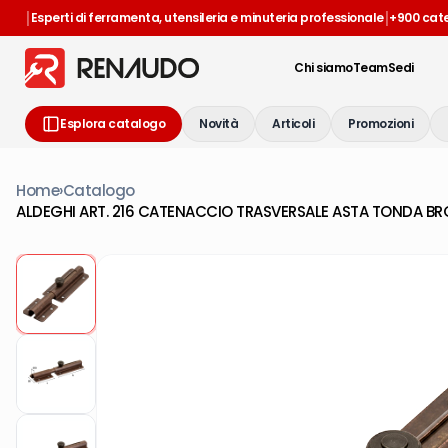
|
|
Esperti di ferramenta, utensileria e minuteria professionale
+900 cat
Chi siamo
Team
Sedi
Esplora catalogo
Novità
Articoli
Promozioni
Home
›
Catalogo
ALDEGHI ART. 216 CATENACCIO TRASVERSALE ASTA TONDA B