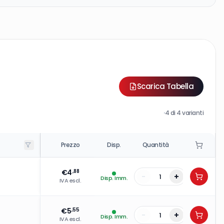
Scarica Tabella
·
4
di
4
varianti
Prezzo
Disp.
Quantità
€
4
,88
-
+
Disp. Imm.
IVA escl.
€
5
,55
-
+
Disp. Imm.
IVA escl.