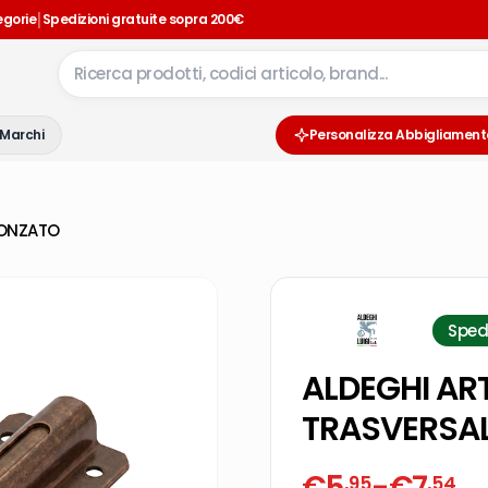
|
egorie
Spedizioni gratuite sopra 200€
Marchi
Personalizza Abbigliament
RONZATO
Sped
ALDEGHI AR
TRASVERSA
€
5
-
€
7
,95
,54