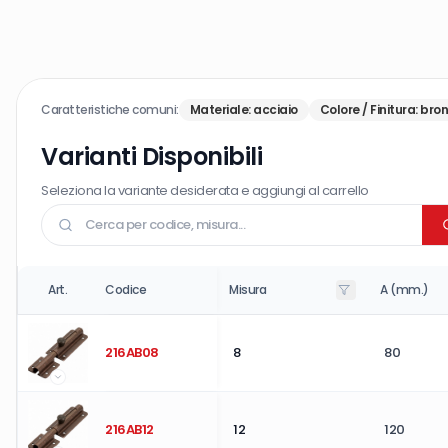
Caratteristiche comuni:
Materiale
:
acciaio
Colore / Finitura
:
bron
Varianti Disponibili
Seleziona la variante desiderata e aggiungi al carrello
Art.
Codice
Misura
A (mm.)
216AB08
8
80
216AB12
12
120