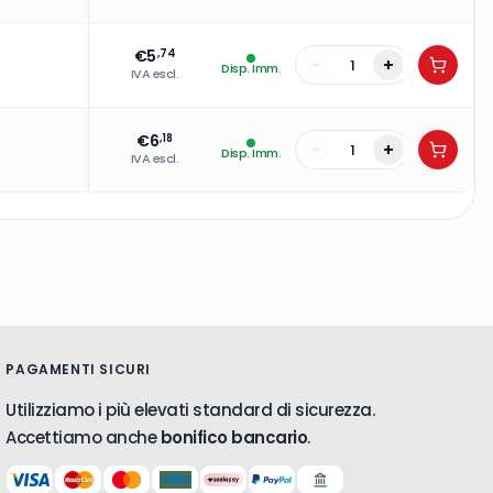
€
5
,74
-
+
Disp. Imm.
IVA escl.
€
6
,18
-
+
Disp. Imm.
IVA escl.
PAGAMENTI SICURI
Utilizziamo i più elevati standard di sicurezza.
Accettiamo anche
bonifico bancario
.