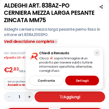
ALDEGHI ART. 838AZ-PO
CERNIERA MEZZA LARGA PESANTE
ZINCATA MM75
Aldeghi cerniera mezza larga pesante perno fisso in
ottone art.838AZ003PO.
Vedi descrizione completa
Chiedi a Renaudo
SKU:
838AZ003PO
·
EAN:
8013095051897
●
Spedito 24-48 ore
Clicca
sopra l'immagine di un
prodotto per ricevere subito tutte le
informazioni: specifiche, alternative,
€
2
,83
consigli d'uso.
IVA incl.
Confronta
Dettagli
Sei un professionista?
Accedi o registra la tua azienda
1
Aggiungi