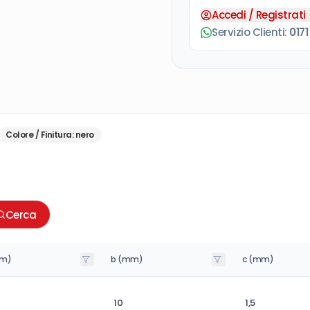
Accedi / Registrati
Servizio Clienti:
0171
Colore / Finitura
:
nero
Cerca
mm)
b (mm)
c (mm)
10
1,5