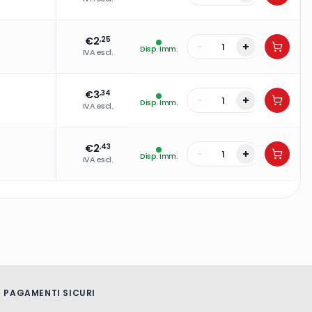
€
2
,25
-
+
Disp. Imm.
IVA escl.
€
3
,34
-
+
Disp. Imm.
IVA escl.
€
2
,43
-
+
Disp. Imm.
IVA escl.
PAGAMENTI SICURI