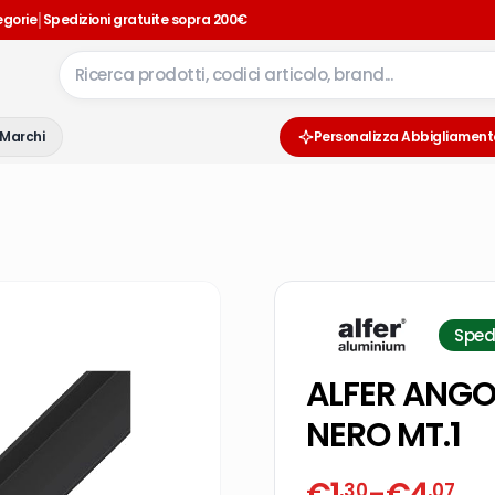
|
egorie
Spedizioni gratuite sopra 200€
Marchi
Personalizza Abbigliament
Sped
ALFER ANGO
NERO MT.1
€
1
-
€
4
,30
,07