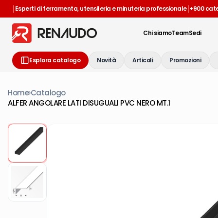
|
|
Esperti di ferramenta, utensileria e minuteria professionale
+900 cat
Chi siamo
Team
Sedi
Esplora catalogo
Novità
Articoli
Promozioni
Home
›
Catalogo
ALFER ANGOLARE LATI DISUGUALI PVC NERO MT.1