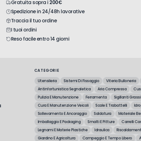
Gratuita sopra i
200€
Spedizione in 24/48h lavorative
Traccia il tuo ordine
I tuoi ordini
Reso facile entro 14 giorni
CATEGORIE
Utensileria
Sistemi Di Fissaggio
Viteria Bulloneria
Antinfortunistica Segnaletica
Aria Compressa
Cusc
Pulizia E Manutenzione
Ferramenta
Sigillanti Grassi
a
Cura E Manutenzione Veicoli
Scale E Trabattelli
Idro
Sollevamento E Ancoraggio
Saldatura
Materiale Ele
Imballaggio E Packaging
Smalti E Pitture
Carrelli Car
Legnami E Materie Plastiche
Idraulica
Riscaldament
Giardino E Agricoltura
Campeggio E Tempo Libero
A