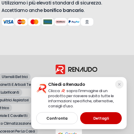
Utilizziamo i più elevati standard di sicurezza.
Accettiamo anche
bonifico bancario
.
Utensili Elettrici
Dal 1998, vendita all'ingrosso e al
Chiedi a Renaudo
inetti E Articoli Tecnici
dettaglio di attrezzature professionali e
fai-da-te.
Clicca
sopra l'immagine di un
 Lubrificanti
prodotto per ricevere subito tutte le
pulitrici Aspiratori
informazioni: specifiche, alternative,
consigli d'uso.
ttrico
Renaudo S.r.l.
P.IVA 02490720048 – REA CN-179558
riole E Cavalletti
Confronta
Dettagli
© 2025 Tutti i diritti riservati
o Climatizzazione
ccessori Per La Casa