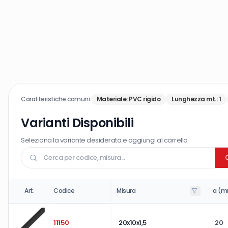
Caratteristiche comuni:
Materiale
:
PVC rigido
Lunghezza mt.
:
1
Varianti Disponibili
Seleziona la variante desiderata e aggiungi al carrello
Art.
Codice
Misura
a (
11150
20x10x1,5
20