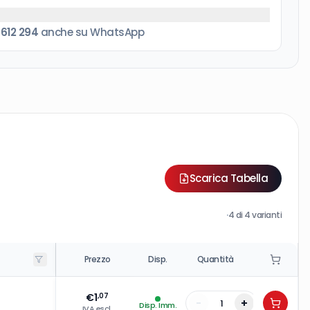
 612 294
anche su WhatsApp
Scarica Tabella
·
4
di
4
varianti
Prezzo
Disp.
Quantità
€
1
,07
-
+
Disp. Imm.
IVA escl.