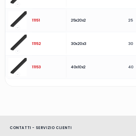
11151
25x20x2
25
11152
30x20x3
30
11153
40x10x2
40
CONTATTI - SERVIZIO CLIENTI