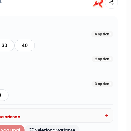
l.
4
opzioni
30
40
2
opzioni
3
opzioni
3
tua azienda
Aggiungi
Seleziona variante