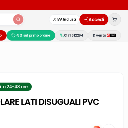
Accedi
IVA Inclusa
o
-5% sul primo ordine
0171 612294
Diventa
ito 24-48 ore
LARE LATI DISUGUALI PVC