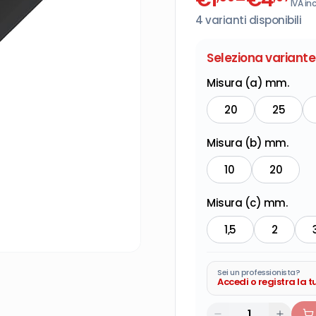
IVA inc
4
varianti disponibili
Seleziona variante
Misura (a) mm.
20
25
Misura (b) mm.
10
20
Misura (c) mm.
1,5
2
Sei un professionista?
Accedi o registra la 