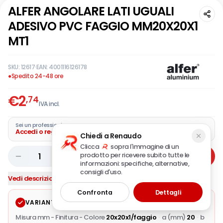
ALFER ANGOLARE LATI UGUALI
ADESIVO PVC FAGGIO MM20X20X1
MT1
SKU:
12617
·
EAN:
4001116126178
●
Spedito 24-48 ore
€
2
,74
IVA incl.
Sei un professionista?
Accedi o registra la tua azienda
Chiedi a Renaudo
Clicca
sopra l'immagine di un
prodotto per ricevere subito tutte le
1
Aggiungi
informazioni: specifiche, alternative,
consigli d'uso.
Vedi descrizione completa
Confronta
Dettagli
VARIANTE SELEZIONATA
Modifica
Misura mm - Finitura - Colore
20x20x1/faggio
·
a (mm)
20
·
b