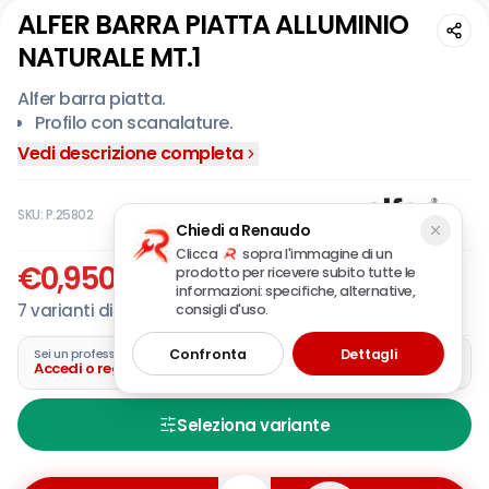
ALFER BARRA PIATTA ALLUMINIO
NATURALE MT.1
Alfer barra piatta.
Profilo con scanalature.
Vedi descrizione completa
SKU:
P.25802
Chiedi a Renaudo
Clicca
sopra l'immagine di un
€
0,950
-
€
6
62
,90
prodotto per ricevere subito tutte le
IVA incl.
informazioni: specifiche, alternative,
7
varianti disponibili
consigli d'uso.
Confronta
Dettagli
Sei un professionista?
Accedi o registra la tua azienda
Seleziona variante