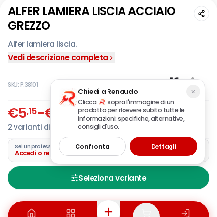
ALFER LAMIERA LISCIA ACCIAIO
GREZZO
Alfer lamiera liscia.
Vedi descrizione completa
SKU:
P.38101
Chiedi a Renaudo
Clicca
sopra l'immagine di un
€
5
-
€
7
,15
,83
prodotto per ricevere subito tutte le
IVA incl.
informazioni: specifiche, alternative,
2
varianti disponibili
consigli d'uso.
Confronta
Dettagli
Sei un professionista?
Accedi o registra la tua azienda
Seleziona variante