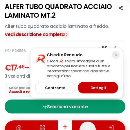
ALFER TUBO QUADRATO ACCIAIO
LAMINATO MT.2
Alfer tubo quadrato acciaio laminato a freddo.
Vedi descrizione completa
SKU:
P.34596
Chiedi a Renaudo
Clicca
sopra l'immagine di un
€
17
-
€
26
,46
,07
prodotto per ricevere subito tutte le
IVA incl.
informazioni: specifiche, alternative,
3
varianti disponibili
consigli d'uso.
Confronta
Dettagli
Sei un professionista?
Accedi o registra la tua azienda
Seleziona variante