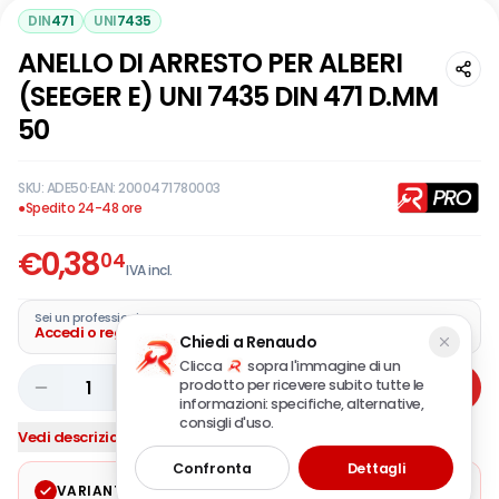
DIN
471
UNI
7435
ANELLO DI ARRESTO PER ALBERI
(SEEGER E) UNI 7435 DIN 471 D.MM
50
SKU:
ADE50
·
EAN:
2000471780003
●
Spedito 24-48 ore
€
0,38
04
IVA incl.
Sei un professionista?
Accedi o registra la tua azienda
Chiedi a Renaudo
Clicca
sopra l'immagine di un
prodotto per ricevere subito tutte le
1
Aggiungi
informazioni: specifiche, alternative,
consigli d'uso.
Vedi descrizione completa
Confronta
Dettagli
VARIANTE SELEZIONATA
Modifica