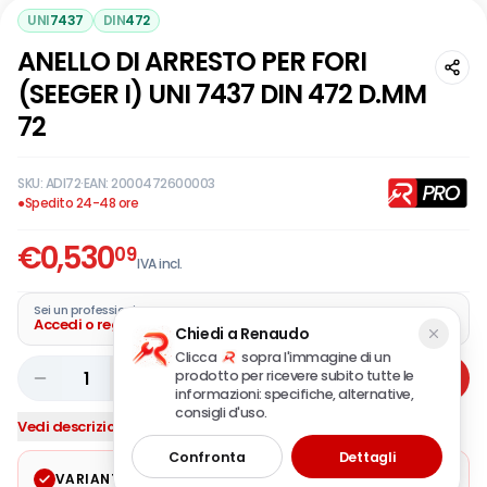
UNI
7437
DIN
472
ANELLO DI ARRESTO PER FORI
(SEEGER I) UNI 7437 DIN 472 D.MM
72
SKU:
ADI72
·
EAN:
2000472600003
●
Spedito 24-48 ore
€
0,530
09
IVA incl.
Sei un professionista?
Accedi o registra la tua azienda
Chiedi a Renaudo
Clicca
sopra l'immagine di un
prodotto per ricevere subito tutte le
1
Aggiungi
informazioni: specifiche, alternative,
consigli d'uso.
Vedi descrizione completa
Confronta
Dettagli
VARIANTE SELEZIONATA
Modifica