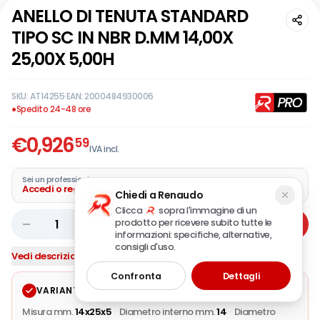
ANELLO DI TENUTA STANDARD
TIPO SC IN NBR D.MM 14,00X
25,00X 5,00H
SKU:
AT14255
·
EAN:
2000484930006
●
Spedito 24-48 ore
€
0,926
59
IVA incl.
Sei un professionista?
Accedi o registra la tua azienda
Chiedi a Renaudo
Clicca
sopra l'immagine di un
prodotto per ricevere subito tutte le
1
Aggiungi
informazioni: specifiche, alternative,
consigli d'uso.
Vedi descrizione completa
Confronta
Dettagli
VARIANTE SELEZIONATA
Modifica
Misura mm.
14x25x5
·
Diametro interno mm.
14
·
Diametro