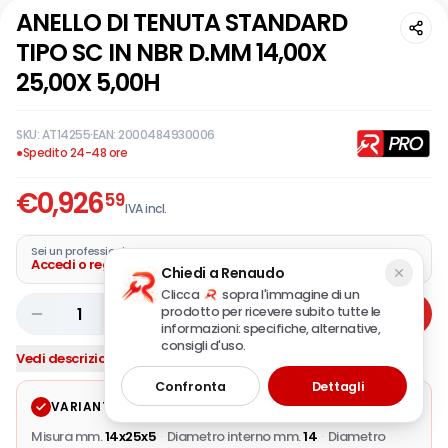
ANELLO DI TENUTA STANDARD
TIPO SC IN NBR D.MM 14,00X
25,00X 5,00H
SKU:
AT14255
·
EAN:
2000484930006
●
Spedito 24-48 ore
€
0,926
59
IVA incl.
Sei un professionista?
Accedi o registra la tua azienda
Chiedi a Renaudo
Clicca
sopra l'immagine di un
prodotto per ricevere subito tutte le
1
Aggiungi
informazioni: specifiche, alternative,
consigli d'uso.
Vedi descrizione completa
Confronta
Dettagli
VARIANTE SELEZIONATA
Modifica
Misura mm.
14x25x5
·
Diametro interno mm.
14
·
Diametro