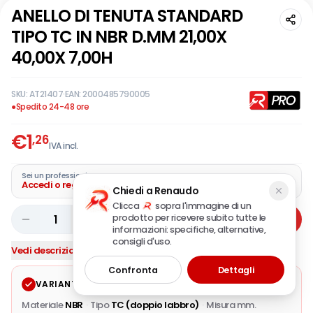
ANELLO DI TENUTA STANDARD
TIPO TC IN NBR D.MM 21,00X
40,00X 7,00H
SKU:
AT21407
·
EAN:
2000485790005
●
Spedito 24-48 ore
€
1
,26
IVA incl.
Sei un professionista?
Accedi o registra la tua azienda
Chiedi a Renaudo
Clicca
sopra l'immagine di un
prodotto per ricevere subito tutte le
1
Aggiungi
informazioni: specifiche, alternative,
consigli d'uso.
Vedi descrizione completa
Confronta
Dettagli
VARIANTE SELEZIONATA
Modifica
Materiale
NBR
·
Tipo
TC (doppio labbro)
·
Misura mm.