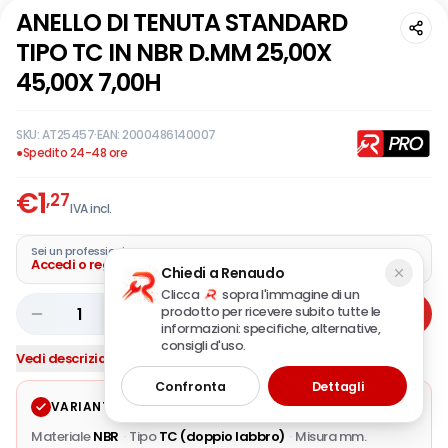
ANELLO DI TENUTA STANDARD
TIPO TC IN NBR D.MM 25,00X
45,00X 7,00H
SKU:
AT25457
·
EAN:
2000486140007
●
Spedito 24-48 ore
€
1
,27
IVA incl.
Sei un professionista?
Accedi o registra la tua azienda
Chiedi a Renaudo
Clicca
sopra l'immagine di un
prodotto per ricevere subito tutte le
1
Aggiungi
informazioni: specifiche, alternative,
consigli d'uso.
Vedi descrizione completa
Confronta
Dettagli
VARIANTE SELEZIONATA
Modifica
Materiale
NBR
·
Tipo
TC (doppio labbro)
·
Misura mm.