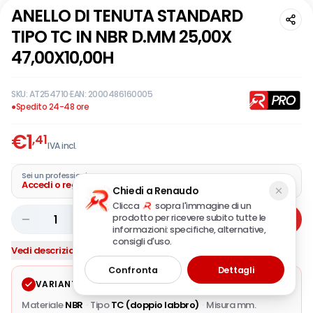
ANELLO DI TENUTA STANDARD
TIPO TC IN NBR D.MM 25,00X
47,00X10,00H
SKU:
AT254710
·
EAN:
2000486160005
●
Spedito 24-48 ore
€
1
,41
IVA incl.
Sei un professionista?
Accedi o registra la tua azienda
Chiedi a Renaudo
Clicca
sopra l'immagine di un
prodotto per ricevere subito tutte le
1
Aggiungi
informazioni: specifiche, alternative,
consigli d'uso.
Vedi descrizione completa
Confronta
Dettagli
VARIANTE SELEZIONATA
Modifica
Materiale
NBR
·
Tipo
TC (doppio labbro)
·
Misura mm.