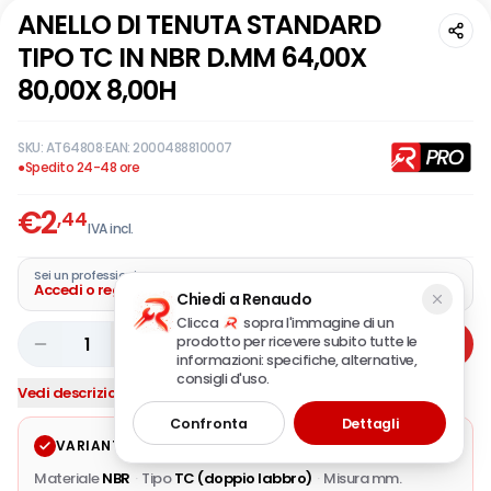
ANELLO DI TENUTA STANDARD
TIPO TC IN NBR D.MM 64,00X
80,00X 8,00H
SKU:
AT64808
·
EAN:
2000488810007
●
Spedito 24-48 ore
€
2
,44
IVA incl.
Sei un professionista?
Accedi o registra la tua azienda
Chiedi a Renaudo
Clicca
sopra l'immagine di un
prodotto per ricevere subito tutte le
1
Aggiungi
informazioni: specifiche, alternative,
consigli d'uso.
Vedi descrizione completa
Confronta
Dettagli
VARIANTE SELEZIONATA
Modifica
Materiale
NBR
·
Tipo
TC (doppio labbro)
·
Misura mm.