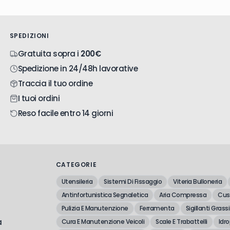
SPEDIZIONI
Gratuita sopra i
200€
Spedizione in 24/48h lavorative
Traccia il tuo ordine
I tuoi ordini
Reso facile entro 14 giorni
CATEGORIE
Utensileria
Sistemi Di Fissaggio
Viteria Bulloneria
Antinfortunistica Segnaletica
Aria Compressa
Cusc
Pulizia E Manutenzione
Ferramenta
Sigillanti Grassi
a
Cura E Manutenzione Veicoli
Scale E Trabattelli
Idro