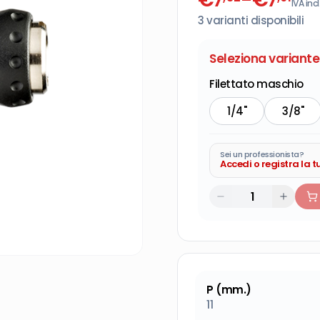
IVA incl
3
varianti disponibili
Seleziona variante
Filettato maschio
1/4"
3/8"
Sei un professionista?
Accedi o registra la 
P (mm.)
11