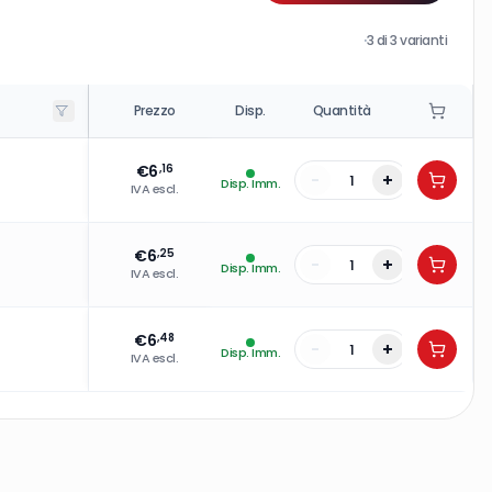
·
3
di
3
varianti
Prezzo
Disp.
Quantità
€
6
,16
-
+
Disp. Imm.
IVA escl.
€
6
,25
-
+
Disp. Imm.
IVA escl.
€
6
,48
-
+
Disp. Imm.
IVA escl.