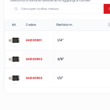
Seleziona la variante desiderata e aggiungi al carrello
Art.
Codice
Filettato m.
AH020801
1/4"
AH020802
3/8"
AH020803
1/2"