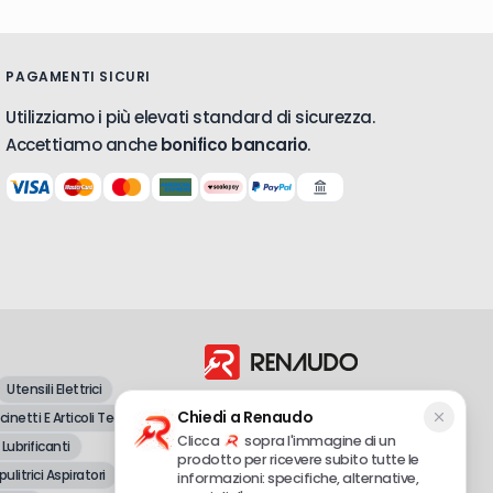
PAGAMENTI SICURI
Utilizziamo i più elevati standard di sicurezza.
Accettiamo anche
bonifico bancario
.
Utensili Elettrici
Dal 1998, vendita all'ingrosso e al
Chiedi a Renaudo
inetti E Articoli Tecnici
dettaglio di attrezzature professionali e
fai-da-te.
Clicca
sopra l'immagine di un
 Lubrificanti
prodotto per ricevere subito tutte le
pulitrici Aspiratori
informazioni: specifiche, alternative,