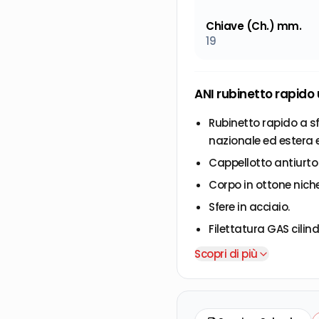
Chiave (Ch.) mm.
19
ANI rubinetto rapido 
Rubinetto rapido a sf
nazionale ed estera e
Cappellotto antiurto 
Corpo in ottone niche
Sfere in acciaio.
Filettatura GAS cilind
Campi di impiego: cir
Scopri di più