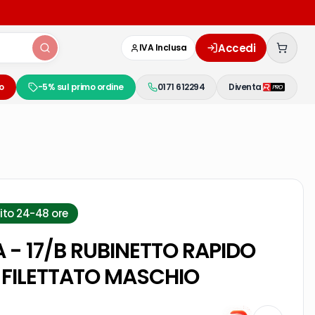
Accedi
IVA Inclusa
o
-5% sul primo ordine
0171 612294
Diventa
ito 24-48 ore
/A - 17/B RUBINETTO RAPIDO
 FILETTATO MASCHIO