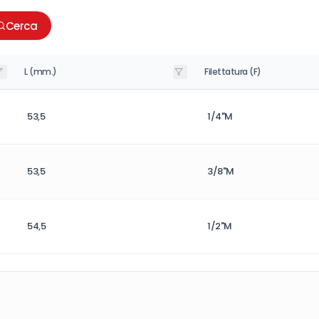
Cerca
L (mm.)
Filettatura (F)
53,5
1/4"M
53,5
3/8"M
54,5
1/2"M