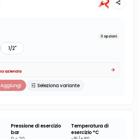
.
3
opzioni
1/2"
tua azienda
Aggiungi
Seleziona variante
Pressione di esercizio
Temperatura di
bar
esercizio °C
0 ÷ 20
-15/+80