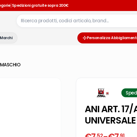
|
egorie
Spedizioni gratuite sopra 200€
Marchi
Personalizza Abbigliament
O MASCHIO
Sped
ANI ART. 17
UNIVERSALE
€
7
-
€
7
,52
,91