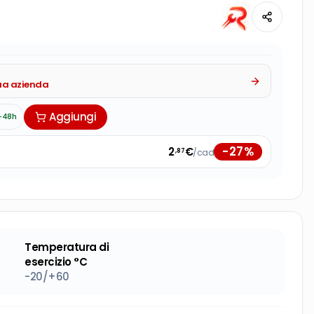
tua azienda
Aggiungi
-48h
-
27
%
2
€
/cad
,87
Temperatura di
esercizio °C
-20/+60