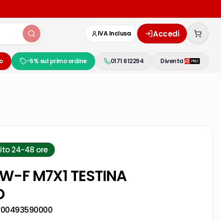
Accedi
IVA Inclusa
o
-5% sul primo ordine
0171 612294
Diventa
ito 24-48 ore
/W-F M7X1 TESTINA
O
000493590000