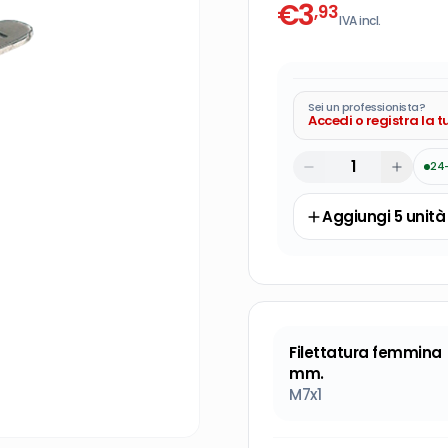
€
3
,93
IVA incl.
Sei un professionista?
Accedi o registra la 
24
Aggiungi
5
unità
Filettatura femmina
mm.
M7x1