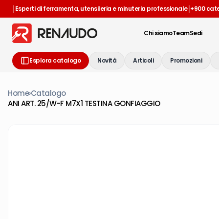
|
|
Esperti di ferramenta, utensileria e minuteria professionale
+900 cat
Chi siamo
Team
Sedi
Esplora catalogo
Novità
Articoli
Promozioni
Home
›
Catalogo
ANI ART. 25/W-F M7X1 TESTINA GONFIAGGIO