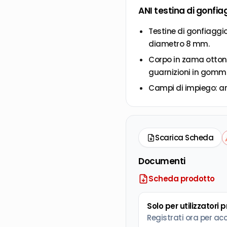
ANI testina di gonfia
Testine di gonfiaggi
diametro 8 mm.
Corpo in zama ottonat
guarnizioni in gomm
Campi di impiego: a
Scarica Scheda
Documenti
Scheda prodotto
Solo per utilizzatori 
Registrati ora per ac