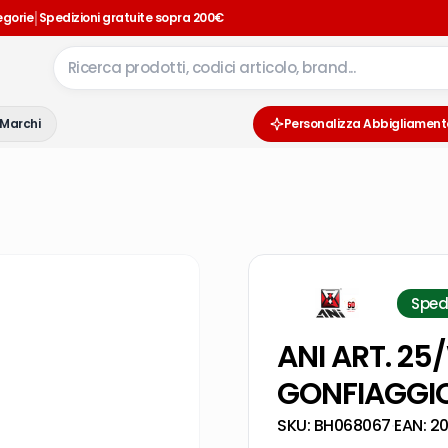
|
egorie
Spedizioni gratuite sopra 200€
Marchi
Personalizza Abbigliament
Sped
ANI ART. 25
GONFIAGGI
SKU:
BH068067
·
EAN:
2