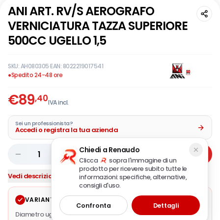
ANI ART. RV/S AEROGRAFO
VERNICIATURA TAZZA SUPERIORE
500CC UGELLO 1,5
SKU:
AH080305
·
EAN:
8022219017541
●
Spedito 24-48 ore
€
89
,40
IVA incl.
Sei un professionista?
Accedi o registra la tua azienda
Chiedi a Renaudo
1
Aggiungi
Clicca
sopra l'immagine di un
prodotto per ricevere subito tutte le
Vedi descrizione completa
informazioni: specifiche, alternative,
consigli d'uso.
VARIANTE SELEZIONATA
Modifica
Confronta
Dettagli
Diametro ugello mm.
1,5
·
Attacco aria per raccordi a