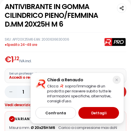
ANTIVIBRANTE IN GOMMA
CILINDRICO PIENO/FEMMINA
D.MM 20X25H M 6
SKU:
APF20X25M6
·
EAN:
2000636630006
●
Spedito 24-48 ore
€
1
,12
IVA incl.
Sei un professionista?
Accedi o registra la tua azienda
Chiedi a Renaudo
Clicca
sopra l'immagine di un
prodotto per ricevere subito tutte le
1
Aggiungi
informazioni: specifiche, alternative,
consigli d'uso.
Vedi descrizione completa
Confronta
Dettagli
VARIANTE SELEZIONATA
Modifica
Misura mm.
Ø 20x25H M6
·
Carico a compressione max daN