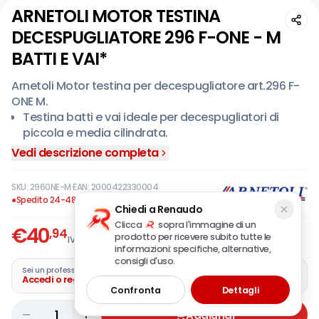
ARNETOLI MOTOR TESTINA
DECESPUGLIATORE 296 F-ONE - M
BATTI E VAI*
Arnetoli Motor testina per decespugliatore art.296 F-
ONE M.
Testina batti e vai ideale per decespugliatori di
piccola e media cilindrata.
Dotata dell’innovativo sistema "Line Shielder", con
Vedi descrizione completa
Rc System ricarica facile e veloce e con Mra System
pomello integrato antibloccaggio.
SKU:
2960NE-M
·
EAN:
2000422330004
Rotazione destra.
●
Spedito 24-48 ore
Chiedi a Renaudo
Grande capacità bobina: fino a 9 mt. con filo
Clicca
sopra l'immagine di un
€
40
diametro 2,4 mm. profilo tondo.
,94
prodotto per ricevere subito tutte le
IVA incl.
Attacco speciale aste curve, compatibile a Mc
informazioni: specifiche, alternative,
consigli d'uso.
Culloch DX.
Sei un professionista?
Accedi o registra la tua azienda
Confronta
Dettagli
1
Aggiungi