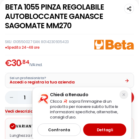
BETA 1055 PINZA REGOLABILE
AUTOBLOCCANTE GANASCE
SAGOMATE MM270
SKU:
010550027
·
EAN:
8014230935423
●
Spedito 24-48 ore
€
30
,84
IVA incl.
Sei un professionista?
Accedi o registra la tua azienda
Chiedi a Renaudo
1
Aggiungi
Clicca
sopra l'immagine di un
prodotto per ricevere subito tutte le
Vedi descrizione completa
informazioni: specifiche, alternative,
consigli d'uso.
VARIANTE SELEZIONATA
Modifica
Confronta
Dettagli
Lunghezza mm.
270
·
A (mm.)
67,5
·
A1 max (mm.)
75
·
L (mm.)