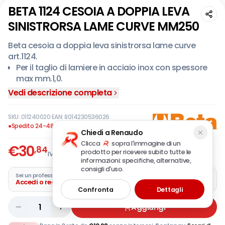
BETA 1124 CESOIA A DOPPIA LEVA
SINISTRORSA LAME CURVE MM250
Beta cesoia a doppia leva sinistrorsa lame curve
art.1124.
Per il taglio di lamiere in acciaio inox con spessore
max mm.1,0.
La cesoia Beta 1124 è un utensile professionale che
Vedi descrizione completa
consente una buona capacità di taglio con minore
sforzo grazie alla struttura dell'articolazione a
SKU:
011240020
·
EAN:
8014230536026
doppia leva.
●
Spedito 24-48 ore
Chiedi a Renaudo
I manici sono rivestiti in materiale bicomponente
Clicca
sopra l'immagine di un
che, oltre ad offrire una presa sicura anche nelle
€
30
,84
prodotto per ricevere subito tutte le
IVA incl.
condizioni di lavoro più difficili, garantiscono il
informazioni: specifiche, alternative,
massimo confort.
consigli d'uso.
Sei un professionista?
Accedi o registra la tua azienda
Confronta
Dettagli
1
Aggiungi