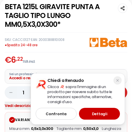
BETA 1215L GIRAVITE PUNTA A
TAGLIO TIPO LUNGO
MM0,5X3,0X300*
SKU:
CACC0127
·
EAN:
2000388810008
●
Spedito 24-48 ore
€
6
,22
IVA incl.
Sei un professionista?
Accedi o registra la tua azienda
Chiedi a Renaudo
Clicca
sopra l'immagine di un
prodotto per ricevere subito tutte le
1
Aggiungi
informazioni: specifiche, alternative,
consigli d'uso.
Vedi descrizione completa
Confronta
Dettagli
VARIANTE SELEZIONATA
Modifica
Misura mm.
0,5x3,0x300
·
Tagliente mm.
0,50x3,0
·
Lunghezza