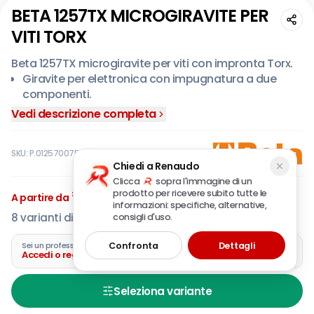
BETA 1257TX MICROGIRAVITE PER
VITI TORX
Beta 1257TX microgiravite per viti con impronta Torx.
Giravite per elettronica con impugnatura a due
componenti.
Testa girevole per una posizione ottimale dell'indice
Vedi descrizione completa
ed un utilizzo più preciso.
Lama in acciaio cromato, punta brunita.
SKU:
P.012570075
Chiedi a Renaudo
Clicca
sopra l'immagine di un
€
5
,54
prodotto per ricevere subito tutte le
A partire da
IVA incl.
informazioni: specifiche, alternative,
8
varianti disponibili
consigli d'uso.
Confronta
Dettagli
Sei un professionista?
Accedi o registra la tua azienda
Seleziona variante