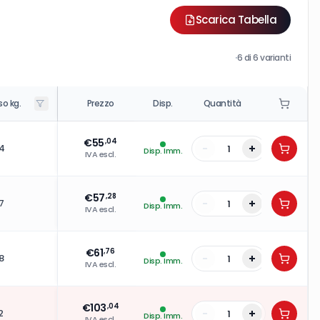
Scarica Tabella
·
6
di
6
varianti
so kg.
Prezzo
Disp.
Quantità
€
55
,04
-
+
4
Disp. Imm.
IVA escl.
€
57
,28
-
+
7
Disp. Imm.
IVA escl.
€
61
,76
-
+
8
Disp. Imm.
IVA escl.
€
103
,04
-
+
2
Disp. Imm.
IVA escl.