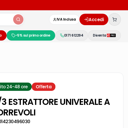
Accedi
IVA Inclusa
o
-5% sul primo ordine
0171 612294
Diventa
ito 24-48 ore
Offerta
/3 ESTRATTORE UNIVERALE A
ORREVOLI
014230496030