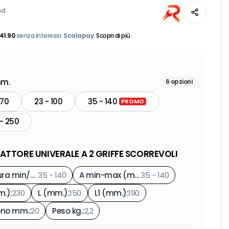
cl.
41.90
senza interessi.
Scalapay.
Scopri di più
mm.
6
opzioni
 70
23 - 100
35 - 140
PROMO
- 250
RATTORE UNIVERALE A 2 GRIFFE SCORREVOLI
Apertura min/max mm.
35 - 140
:
A min-max (mm.)
35 - 140
:
m.)
:
230
L (mm.)
:
150
L1 (mm.)
:
190
ono mm.
:
20
Peso kg.
:
2,2