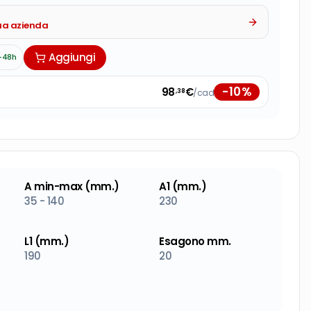
tua azienda
Aggiungi
-48h
-
10
%
98
€
/cad
,38
A min-max (mm.)
A1 (mm.)
35 - 140
230
L1 (mm.)
Esagono mm.
190
20