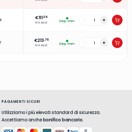
€
111
,04
-
+
4
Disp. Imm.
IVA escl.
€
213
,76
-
+
7
Disp. Imm.
IVA escl.
PAGAMENTI SICURI
Utilizziamo i più elevati standard di sicurezza.
Accettiamo anche
bonifico bancario
.