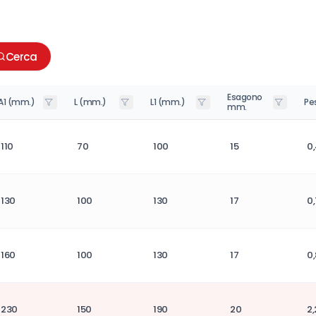
Cerca
Esagono
A1 (mm.)
L (mm.)
L1 (mm.)
Pe
mm.
110
70
100
15
0,
130
100
130
17
0,
160
100
130
17
0,
230
150
190
20
2,