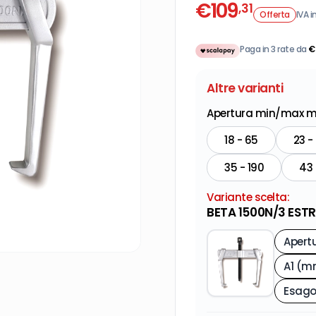
€
109
,31
Offerta
IVA in
Paga in 3 rate da
€
Altre varianti
Apertura min/max 
18 - 65
23 -
35 - 190
43 
Variante scelta:
BETA 1500N/3 EST
A1 (m
Esag