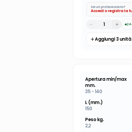
Sei un professionista?
Accedi o registra la 
24
Aggiungi
3
unità
Apertura min/max
mm.
35 - 140
L (mm.)
150
Peso kg.
2,2