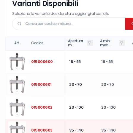
Varianti Disponibili
Seleziona la variante desiderata e aggiungi al carrello
Apertura
A min-
Art.
Codice
m.
max
(mm.)
015000600
18 - 65
18 - 65
015000601
23 - 70
23 - 70
015000602
23 - 100
23 - 100
015000603
35 - 140
35 - 140