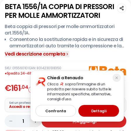
BETA 1556/1A COPPIA DI PRESSORI
PER MOLLE AMMORTIZZATORI
Beta coppia di pressori per molle ammortizzatori
art.1556/1A.
Consentono la sostituzione rapida e in sicurezza di
ammortizzatori auto tramite la compressione e la
tenuta della molla.
Vedi descrizione completa
SKU:
015560101
·
EAN:
8014230138350
●
Spedito 24-48 ore
Chiedi a Renaudo
Clicca
sopra l'immagine di un
€
161
,04
prodotto per ricevere subito tutte le
Offerta
IVA incl.
informazioni: specifiche, alternative,
consigli d'uso.
Sei un professionista?
Accedi o registra la tua azienda
Confronta
Dettagli
1
Aggiungi