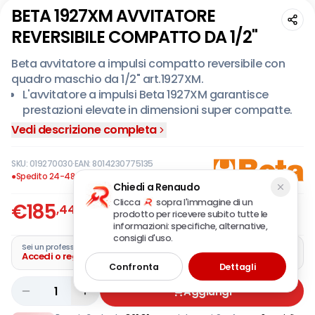
BETA 1927XM AVVITATORE
REVERSIBILE COMPATTO DA 1/2"
Beta avvitatore a impulsi compatto reversibile con
quadro maschio da 1/2" art.1927XM.
L'avvitatore a impulsi Beta 1927XM garantisce
prestazioni elevate in dimensioni super compatte.
Consente inoltre di scegliere tra 3 differenti livelli di
Vedi descrizione completa
potenza in avvitamento per una regolazione
ottimale a seconda delle esigenze di applicazione.
SKU:
019270030
·
EAN:
8014230775135
Meccanismo impulsivo singolo martello.
●
Spedito 24-48 ore
Chiedi a Renaudo
Incredibilmente compatto e potente.
Clicca
sopra l'immagine di un
€
185
Comando d'inversione a pulsante azionabile con
,44
prodotto per ricevere subito tutte le
Offerta
IVA incl.
una sola mano.
informazioni: specifiche, alternative,
consigli d'uso.
Tre differenti livelli di potenza in avvitamento.
Sei un professionista?
Accedi o registra la tua azienda
Scarico dell'aria attraverso l'impugnatura.
Confronta
Dettagli
Gancio per bilanciatore.
1
Aggiungi