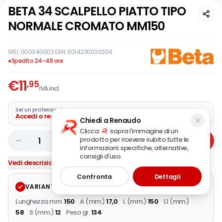
BETA 34 SCALPELLO PIATTO TIPO
NORMALE CROMATO MM150
SKU:
000340002
·
EAN:
8014230020204
●
Spedito 24-48 ore
€
11
,95
IVA incl.
Sei un professionista?
Accedi o registra la tua azienda
Chiedi a Renaudo
Clicca
sopra l'immagine di un
prodotto per ricevere subito tutte le
1
Aggiungi
informazioni: specifiche, alternative,
consigli d'uso.
Vedi descrizione completa
Confronta
Dettagli
VARIANTE SELEZIONATA
Modifica
Lunghezza mm.
150
·
A (mm.)
17,0
·
L (mm.)
150
·
L1 (mm.)
58
·
S (mm.)
12
·
Peso gr.
134