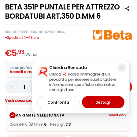
BETA 351P PUNTALE PER ATTREZZO
BORDATUBI ART.350 D.MM 6
SKU:
003510103
·
EAN:
8014230001104
●
Spedito 24-48 ore
€
5
,93
IVA incl.
Chiedi a Renaudo
Sei un professionista?
Accedi o registra la tua azienda
Clicca
sopra l'immagine di un
prodotto per ricevere subito tutte le
informazioni: specifiche, alternative,
1
Aggiungi
consigli d'uso.
Vedi descrizione completa
Confronta
Dettagli
VARIANTE SELEZIONATA
Modifica
Diametro (Ø) mm
6
·
Peso gr.
7,3