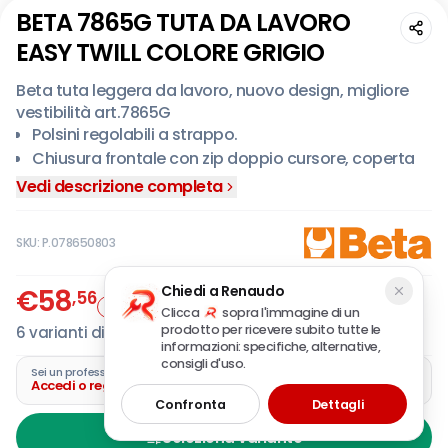
BETA 7865G TUTA DA LAVORO
EASY TWILL COLORE GRIGIO
Beta tuta leggera da lavoro, nuovo design, migliore
vestibilità art.7865G
Polsini regolabili a strappo.
Chiusura frontale con zip doppio cursore, coperta
da patella con chiusura a strappo.
Vedi descrizione completa
Elastico in vita.
Tasche al petto con chiusura a strappo e taschino
SKU:
P.078650803
porta penna.
Due profonde tasche anteriori dotate di inserti
Chiedi a Renaudo
€
58
porta minuteria con chiusura a strappo.
,56
Offerta
IVA incl.
Clicca
sopra l'immagine di un
Tascone laterale sinistro con chiusura a strappo,
prodotto per ricevere subito tutte le
6
varianti disponibili
dotato di taschino porta cellulare ed inserto porta
informazioni: specifiche, alternative,
badge.
consigli d'uso.
Sei un professionista?
Accedi o registra la tua azienda
Tasconi posteriori con rinforzi in “Oxford" e chiusura
Confronta
Dettagli
a strappo.
Tasca porta metro e nastro porta martello.
Seleziona variante