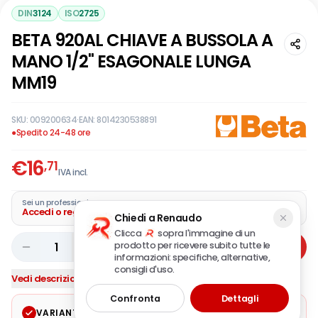
DIN
3124
ISO
2725
BETA 920AL CHIAVE A BUSSOLA A
MANO 1/2" ESAGONALE LUNGA
MM19
SKU:
009200634
·
EAN:
8014230538891
●
Spedito 24-48 ore
€
16
,71
IVA incl.
Sei un professionista?
Accedi o registra la tua azienda
Chiedi a Renaudo
Clicca
sopra l'immagine di un
prodotto per ricevere subito tutte le
1
Aggiungi
informazioni: specifiche, alternative,
consigli d'uso.
Vedi descrizione completa
Confronta
Dettagli
VARIANTE SELEZIONATA
Modifica