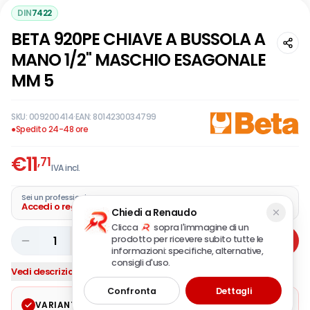
DIN
7422
BETA 920PE CHIAVE A BUSSOLA A
MANO 1/2" MASCHIO ESAGONALE
MM 5
SKU:
009200414
·
EAN:
8014230034799
●
Spedito 24-48 ore
€
11
,71
IVA incl.
Sei un professionista?
Accedi o registra la tua azienda
Chiedi a Renaudo
Clicca
sopra l'immagine di un
prodotto per ricevere subito tutte le
1
Aggiungi
informazioni: specifiche, alternative,
consigli d'uso.
Vedi descrizione completa
Confronta
Dettagli
VARIANTE SELEZIONATA
Modifica