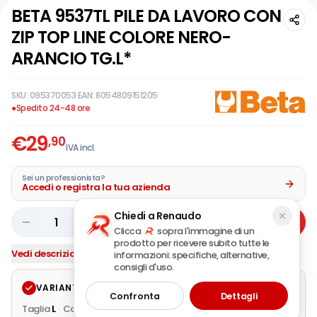
BETA 9537TL PILE DA LAVORO CON
ZIP TOP LINE COLORE NERO-
ARANCIO TG.L*
SKU:
095370053
·
EAN:
8054809151205
●
Spedito 24-48 ore
€
29
,90
IVA incl.
Sei un professionista?
Accedi o registra la tua azienda
Chiedi a Renaudo
1
Aggiungi
Clicca
sopra l'immagine di un
prodotto per ricevere subito tutte le
Vedi descrizione completa
informazioni: specifiche, alternative,
consigli d'uso.
VARIANTE SELEZIONATA
Modifica
Confronta
Dettagli
Taglia
L
·
Colore / Finitura
nero/arancio
·
Composizione
100%