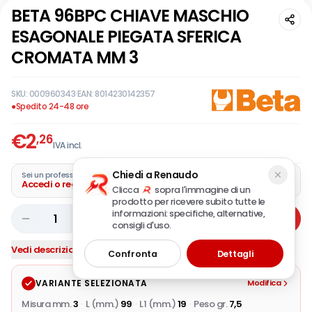
BETA 96BPC CHIAVE MASCHIO
ESAGONALE PIEGATA SFERICA
CROMATA MM 3
SKU:
000960343
·
EAN:
8014230142357
●
Spedito 24-48 ore
€
2
,26
IVA incl.
Chiedi a Renaudo
Sei un professionista?
Accedi o registra la tua azienda
Clicca
sopra l'immagine di un
prodotto per ricevere subito tutte le
informazioni: specifiche, alternative,
1
Aggiungi
consigli d'uso.
Vedi descrizione completa
Confronta
Dettagli
VARIANTE SELEZIONATA
Modifica
Misura mm.
3
·
L (mm.)
99
·
L1 (mm.)
19
·
Peso gr.
7,5