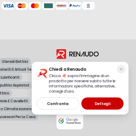
Utensili Elettrici
Dal 1998, vendita all'ingrosso e al
Chiedi a Renaudo
inetti E Articoli Tecnici
dettaglio di attrezzature professionali e
fai-da-te.
Clicca
sopra l'immagine di un
 Lubrificanti
prodotto per ricevere subito tutte le
pulitrici Aspiratori
informazioni: specifiche, alternative,
consigli d'uso.
ttrico
Renaudo S.r.l.
P.IVA 02490720048 – REA CN-179558
riole E Cavalletti
Confronta
Dettagli
© 2025 Tutti i diritti riservati
o Climatizzazione
ccessori Per La Casa