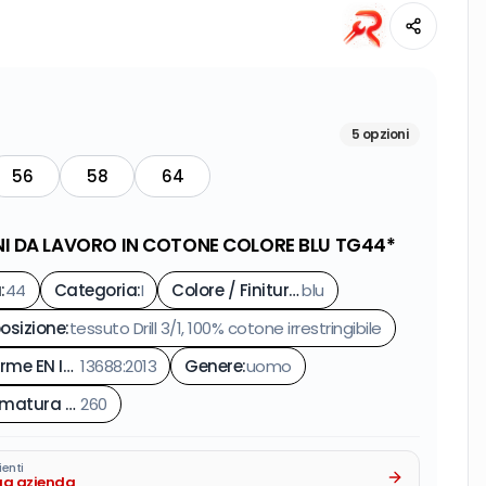
5
opzioni
56
58
64
I DA LAVORO IN COTONE COLORE BLU TG44*
a
:
44
Categoria
:
I
Colore / Finitura
:
blu
sizione
:
tessuto Drill 3/1, 100% cotone irrestringibile
Conforme EN ISO
13688:2013
:
Genere
:
uomo
Grammatura gr/m²
260
:
ienti
tua azienda