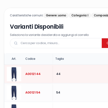
Caratteristiche comuni:
Genere
:
uomo
Categoria
:
I
Composiz
Varianti Disponibili
Seleziona la variante desiderata e aggiungi al carrello
Art.
Codice
Taglia
A00121 44
44
A00121 54
54