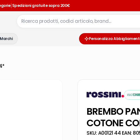
|
egorie
Spedizioni gratuite sopra 200€
Marchi
Personalizza Abbigliament
4*
ISO
1368
BREMBO PAN
COTONE COL
SKU:
A00121 44
·
EAN:
80