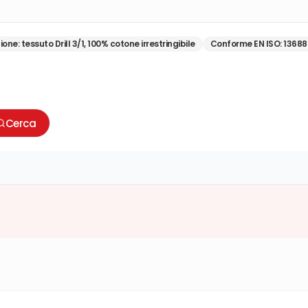
ione
:
tessuto Drill 3/1, 100% cotone irrestringibile
Conforme EN ISO
:
13688
Cerca