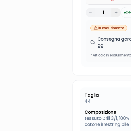
24
In esaurimento
Consegna garan
gg
* Articolo in esaurimento
Taglia
44
Composizione
tessuto Drill 3/1, 100%
cotone irrestringibile