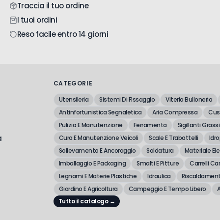
Traccia il tuo ordine
I tuoi ordini
Reso facile entro 14 giorni
CATEGORIE
Utensileria
Sistemi Di Fissaggio
Viteria Bulloneria
Antinfortunistica Segnaletica
Aria Compressa
Cusc
Pulizia E Manutenzione
Ferramenta
Sigillanti Grassi
a
Cura E Manutenzione Veicoli
Scale E Trabattelli
Idro
Sollevamento E Ancoraggio
Saldatura
Materiale Ele
Imballaggio E Packaging
Smalti E Pitture
Carrelli Car
Legnami E Materie Plastiche
Idraulica
Riscaldament
Giardino E Agricoltura
Campeggio E Tempo Libero
A
Tutto il catalogo →