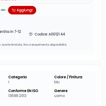
Aggiungi
-48h
tita in 7-12
Codice:
A00121 44
: scorte limitate, fino a esaurimento disponibilità
Categoria
Colore / Finitura
I
blu
Conforme EN ISO
Genere
13688:2013
uomo