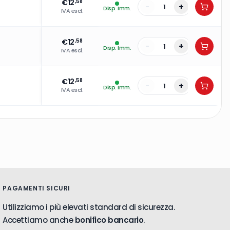
€
12
,58
-
+
Disp. Imm.
IVA escl.
€
12
,58
-
+
Disp. Imm.
IVA escl.
€
12
,58
-
+
Disp. Imm.
IVA escl.
PAGAMENTI SICURI
Utilizziamo i più elevati standard di sicurezza.
Accettiamo anche
bonifico bancario
.