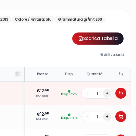
:2013
Colore / Finitura
:
blu
Grammatura gr/m²
:
260
Scarica Tabella
·
5
di
5
varianti
Prezzo
Disp.
Quantità
€
12
,58
-
+
Disp. Imm.
IVA escl.
€
12
,58
-
+
Disp. Imm.
IVA escl.