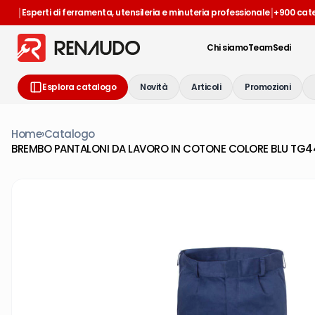
|
|
Esperti di ferramenta, utensileria e minuteria professionale
+900 cat
Chi siamo
Team
Sedi
Esplora catalogo
Novità
Articoli
Promozioni
Home
›
Catalogo
BREMBO PANTALONI DA LAVORO IN COTONE COLORE BLU TG4