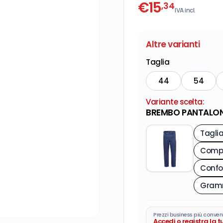
€
15
,34
IVA incl.
Altre varianti
Taglia
44
54
Variante scelta:
BREMBO PANTALON
Tagli
Compo
Prezzi business più conven
Accedi o registra la 