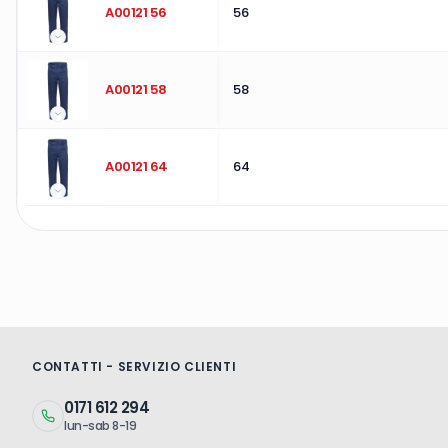
A00121 56
56
A00121 58
58
A00121 64
64
CONTATTI - SERVIZIO CLIENTI
0171 612 294
lun-sab 8-19