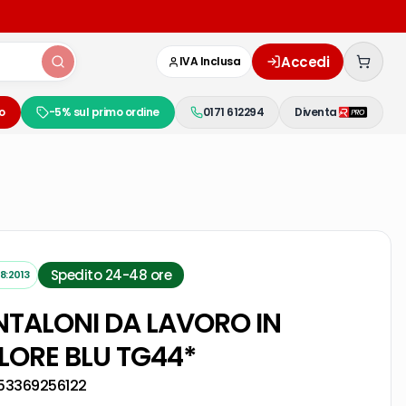
Accedi
IVA Inclusa
o
-5% sul primo ordine
0171 612294
Diventa
Spedito 24-48 ore
8:2013
TALONI DA LAVORO IN
ORE BLU TG44*
53369256122