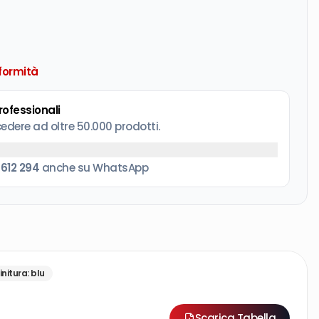
formità
professionali
cedere ad oltre 50.000 prodotti.
 612 294
anche su WhatsApp
initura
:
blu
Scarica Tabella