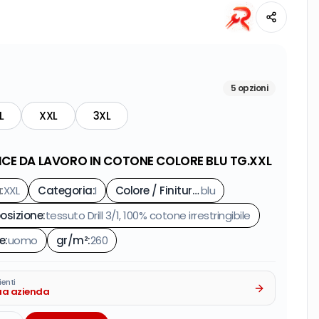
5
opzioni
L
XXL
3XL
CE DA LAVORO IN COTONE COLORE BLU TG.XXL
a
:
XXL
Categoria
:
I
Colore / Finitura
:
blu
sizione
:
tessuto Drill 3/1, 100% cotone irrestringibile
e
:
uomo
gr/m²
:
260
ienti
tua azienda