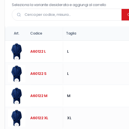
Seleziona la variante desiderata e aggiungi al carrello
Art.
Codice
Taglia
A60122 L
L
A60122 S
L
A60122 M
M
A60122 XL
XL