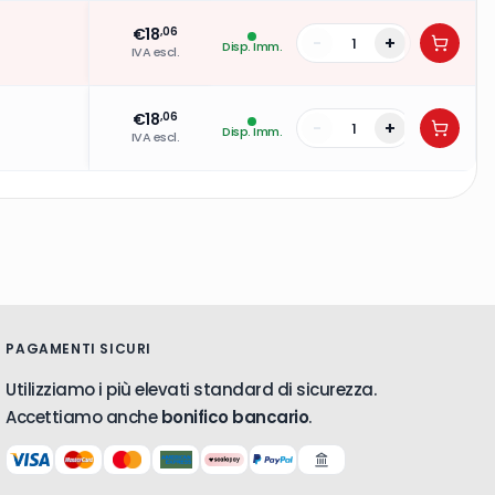
€
18
,06
-
+
Disp. Imm.
IVA escl.
€
18
,06
-
+
Disp. Imm.
IVA escl.
PAGAMENTI SICURI
Utilizziamo i più elevati standard di sicurezza.
Accettiamo anche
bonifico bancario
.