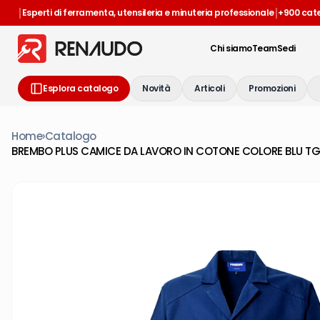
|
|
Esperti di ferramenta, utensileria e minuteria professionale
+900 cat
Chi siamo
Team
Sedi
Esplora catalogo
Novità
Articoli
Promozioni
Home
›
Catalogo
BREMBO PLUS CAMICE DA LAVORO IN COTONE COLORE BLU TG