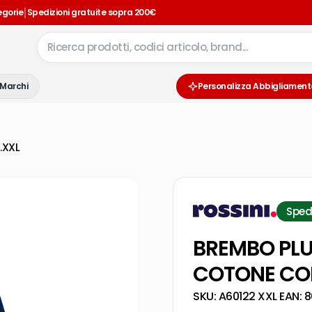
|
egorie
Spedizioni gratuite sopra 200€
Marchi
Personalizza Abbigliament
.XXL
Sped
BREMBO PLU
COTONE COL
SKU:
A60122 XXL
·
EAN:
8