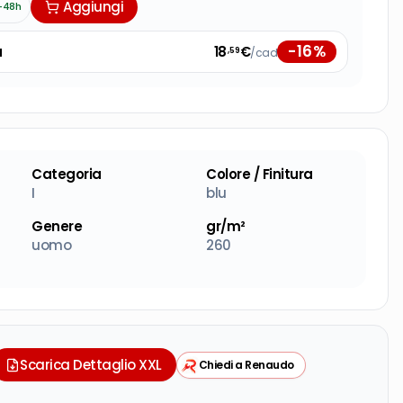
Aggiungi
-48h
-
16
%
à
18
€
/cad
,59
Categoria
Colore / Finitura
I
blu
Genere
gr/m²
uomo
260
Scarica Dettaglio XXL
Chiedi a Renaudo