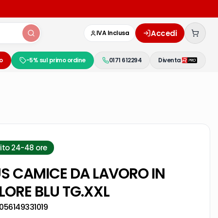
Accedi
IVA Inclusa
o
-5% sul primo ordine
0171 612294
Diventa
ito 24-48 ore
S CAMICE DA LAVORO IN
ORE BLU TG.XXL
056149331019