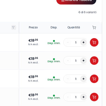
·
6
di
6
varianti
Prezzo
Disp.
Quantità
€
18
,06
-
+
Disp. Imm.
IVA escl.
€
18
,06
-
+
Disp. Imm.
IVA escl.
€
18
,06
-
+
Disp. Imm.
IVA escl.
€
18
,06
-
+
Disp. Imm.
IVA escl.