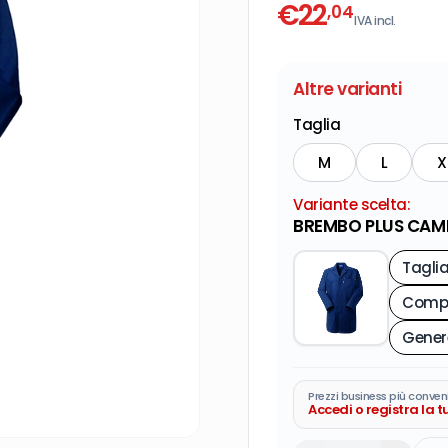
€
22
,04
IVA incl.
Altre varianti
Taglia
M
L
X
Variante scelta:
BREMBO PLUS CAMI
Tagli
Compo
Gener
Prezzi business più conven
Accedi o registra la 