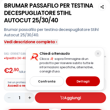
BRUMAR PASSAFILO PER TESTINA
DECESPUGLIATORE STIHL
AUTOCUT 25/30/40
Brumar passafilo per testina decespugliatore Stihl
Autocut 25/30/40.
Vedi descrizione completa
Chiedi a Renaudo
SKU:
019987
·
EAN:
8033655199876
●
Spedito 24-48 ore
Clicca
sopra l'immagine di un
prodotto per ricevere subito tutte le
informazioni: specifiche, alternative,
€
2
,90
consigli d'uso.
IVA incl.
Confronta
Dettagli
Sei un professionista?
Accedi o registra la tua azienda
1
Aggiungi