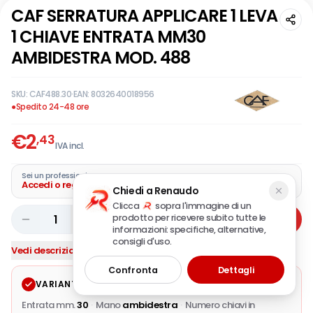
CAF SERRATURA APPLICARE 1 LEVA
1 CHIAVE ENTRATA MM30
AMBIDESTRA MOD. 488
SKU:
CAF488.30
·
EAN:
8032640018956
●
Spedito 24-48 ore
€
2
,43
IVA incl.
Sei un professionista?
Accedi o registra la tua azienda
Chiedi a Renaudo
Clicca
sopra l'immagine di un
prodotto per ricevere subito tutte le
1
Aggiungi
informazioni: specifiche, alternative,
consigli d'uso.
Vedi descrizione completa
Confronta
Dettagli
VARIANTE SELEZIONATA
Modifica
Entrata mm.
30
·
Mano
ambidestra
·
Numero chiavi in