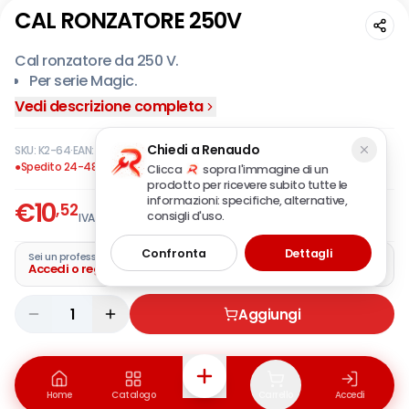
CAL RONZATORE 250V
Cal ronzatore da 250 V.
Per serie Magic.
Vedi descrizione completa
Chiedi a Renaudo
SKU:
K2-64
·
EAN:
8023682600643
●
Spedito 24-48 ore
Clicca
sopra l'immagine di un
prodotto per ricevere subito tutte le
informazioni: specifiche, alternative,
€
10
,52
consigli d'uso.
IVA incl.
Confronta
Dettagli
Sei un professionista?
Accedi o registra la tua azienda
1
Aggiungi
Home
Catalogo
Carrello
Accedi