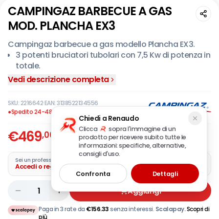
CAMPINGAZ BARBECUE A GAS
MOD. PLANCHA EX3
Campingaz barbecue a gas modello Plancha EX3.
3 potenti bruciatori tubolari con 7,5 Kw di potenza in
totale.
Ampia superficie in griglia smaltata da 62 x 34 cm
Vedi descrizione completa
per cucinare.
Coperchio per cottura a convezione con
SKU:
2216642
·
EAN:
3138522134556
termometro integrato per un monitoraggio e
●
Spedito 24-48 ore
Chiedi a Renaudo
controllo precisi della temperatura.
Clicca
sopra l'immagine di un
€
469
Imbuto di scarico del grasso in acciaio inox ed un
,00
prodotto per ricevere subito tutte le
IVA incl.
contenitore raccogli-grassi lavabile in lavastoviglie.
informazioni: specifiche, alternative,
consigli d'uso.
Carrello integrato in acciaio con 2 grandi ruote da
Sei un professionista?
giardino.
Accedi o registra la tua azienda
Confronta
Dettagli
Il tavolino si ripiega per essere riposto facilmente.
Accensione piezo.
1
Aggiungi
Sportelli del carrello per nascondere la bombola del
Paga in 3 rate da
€
156.33
senza interessi.
Scalapay.
Scopri di
gas quando riposto.
più