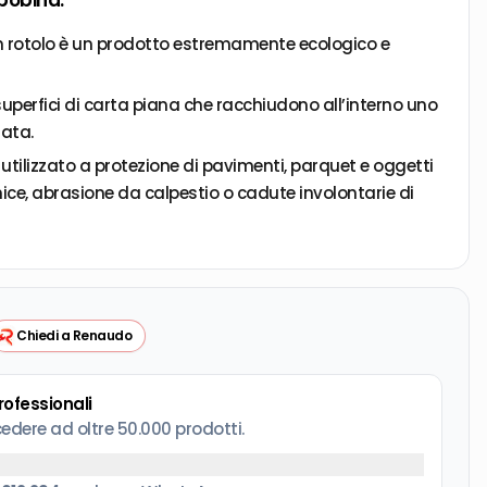
bobina.
in rotolo è un prodotto estremamente ecologico e
perfici di carta piana che racchiudono all’interno uno
lata.
ilizzato a protezione di pavimenti, parquet e oggetti
rnice, abrasione da calpestio o cadute involontarie di
ri di ristrutturazione, tinteggiatura, montaggio mobili,
in rotolo trova largo impiego anche come imballaggio
ire e distanziare oggetti fragili che potrebbero
ccidentalmente durante il trasporto e lo stoccaggio.
Chiedi a Renaudo
a del cartone rende infatti questo materiale
o e particolarmente indicato per ammortizzare urti e
professionali
cedere ad oltre 50.000 prodotti.