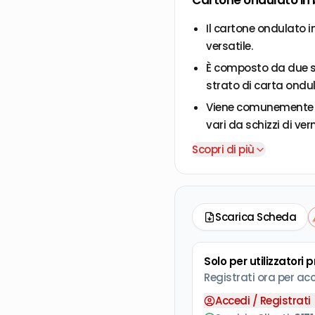
Cartone ondulato in 
Il cartone ondulato 
versatile.
È composto da due su
strato di carta ondu
Viene comunemente ut
vari da schizzi di ve
attrezzi durante lavo
Scopri di più
ecc.
Il cartone ondulato 
per avvolgere, imbott
rompersi o urtarsi a
Scarica Scheda
La lavorazione a ond
estremamente elastic
Solo per utilizzatori 
vibrazioni.
Registrati ora per ac
Accedi / Registrati