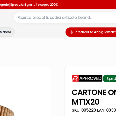
|
egorie
Spedizioni gratuite sopra 200€
Marchi
Personalizza Abbigliament
Sped
CARTONE ON
MT1X20
SKU:
895220
·
EAN:
8033