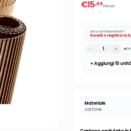
€
15
,44
IVA incl.
Sei un professionista?
Accedi o registra la 
24
Aggiungi
10
unit
Materiale
cartone