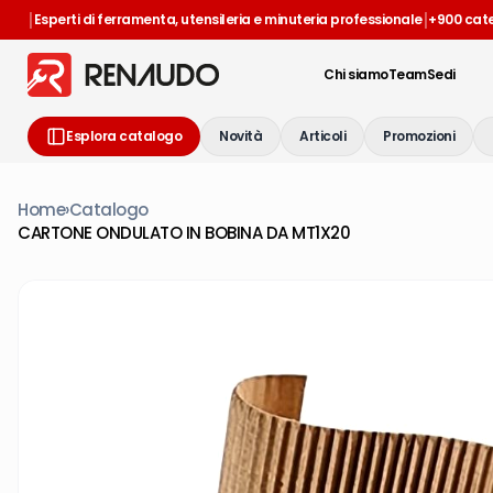
|
|
Esperti di ferramenta, utensileria e minuteria professionale
+900 cat
Chi siamo
Team
Sedi
Esplora catalogo
Novità
Articoli
Promozioni
Home
›
Catalogo
CARTONE ONDULATO IN BOBINA DA MT1X20