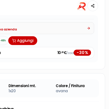
tua azienda
Aggiungi
-48h
-
30
%
à
10
€
/cad
,81
Dimensioni mt.
Colore / Finitura
1x20
avana