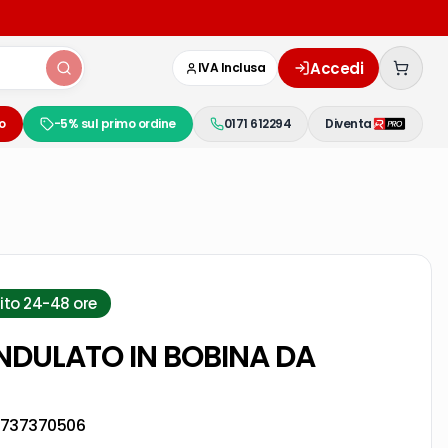
Accedi
IVA Inclusa
o
-5% sul primo ordine
0171 612294
Diventa
ito 24-48 ore
DULATO IN BOBINA DA
737370506