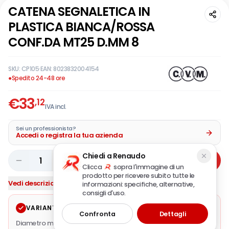
CATENA SEGNALETICA IN
PLASTICA BIANCA/ROSSA
CONF.DA MT25 D.MM 8
SKU:
CP105
·
EAN:
8023832004154
●
Spedito 24-48 ore
€
33
,12
IVA incl.
Sei un professionista?
Accedi o registra la tua azienda
Chiedi a Renaudo
1
Aggiungi
Clicca
sopra l'immagine di un
prodotto per ricevere subito tutte le
Vedi descrizione completa
informazioni: specifiche, alternative,
consigli d'uso.
VARIANTE SELEZIONATA
Modifica
Confronta
Dettagli
Diametro mm.
8
·
Colore / Finitura
rosso/bianco
·
Confezione