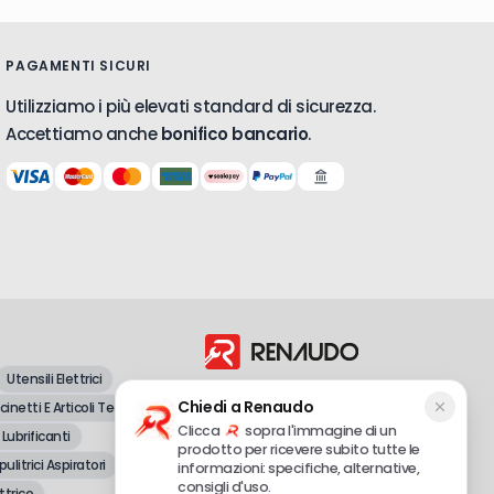
PAGAMENTI SICURI
Utilizziamo i più elevati standard di sicurezza.
Accettiamo anche
bonifico bancario
.
Utensili Elettrici
Dal 1998, vendita all'ingrosso e al
Chiedi a Renaudo
inetti E Articoli Tecnici
dettaglio di attrezzature professionali e
fai-da-te.
Clicca
sopra l'immagine di un
 Lubrificanti
prodotto per ricevere subito tutte le
pulitrici Aspiratori
informazioni: specifiche, alternative,
consigli d'uso.
ttrico