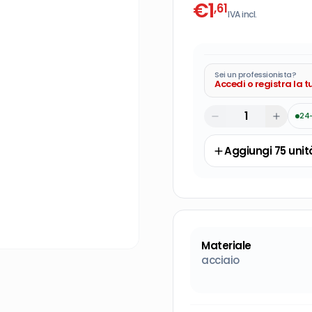
€
1
,61
IVA incl.
Sei un professionista?
Accedi o registra la 
24
Aggiungi
75
unit
Materiale
acciaio