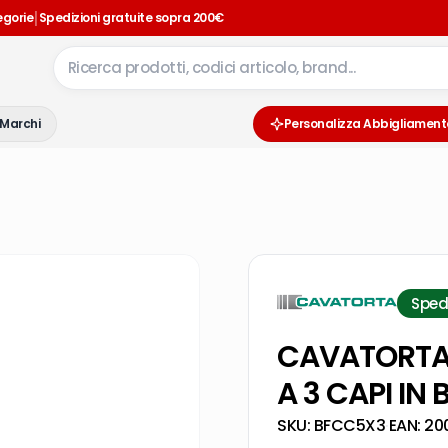
|
egorie
Spedizioni gratuite sopra 200€
Marchi
Personalizza Abbigliament
Sped
CAVATORTA 
A 3 CAPI IN
SKU:
BFCC5X3
·
EAN:
20