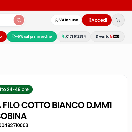
Accedi
IVA Inclusa
o
-5% sul primo ordine
0171 612294
Diventa
ito 24-48 ore
FILO COTTO BIANCO D.MM1
 BOBINA
00492710003