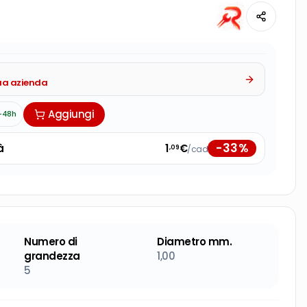
tua azienda
Aggiungi
-48h
-
33
%
à
1
€
/cad
,09
Numero di
Diametro mm.
grandezza
1,00
5