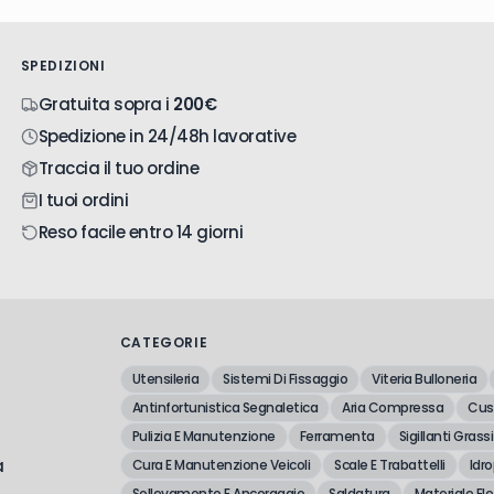
SPEDIZIONI
Gratuita sopra i
200€
Spedizione in 24/48h lavorative
Traccia il tuo ordine
I tuoi ordini
Reso facile entro 14 giorni
CATEGORIE
Utensileria
Sistemi Di Fissaggio
Viteria Bulloneria
Antinfortunistica Segnaletica
Aria Compressa
Cusc
Pulizia E Manutenzione
Ferramenta
Sigillanti Grassi
a
Cura E Manutenzione Veicoli
Scale E Trabattelli
Idro
Sollevamento E Ancoraggio
Saldatura
Materiale Ele