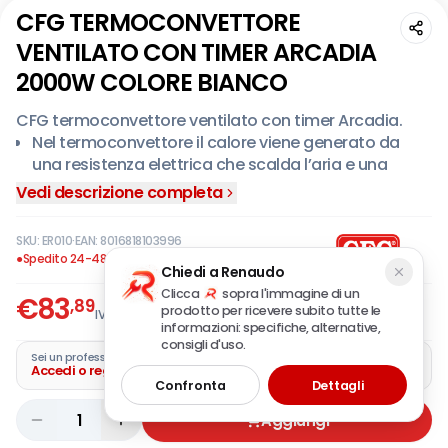
CFG TERMOCONVETTORE
VENTILATO CON TIMER ARCADIA
2000W COLORE BIANCO
CFG termoconvettore ventilato con timer Arcadia.
Nel termoconvettore il calore viene generato da
una resistenza elettrica che scalda l’aria e una
ventola provvede a diffonderla.
Vedi descrizione completa
Dotazioni: timer ON/OFF programmabile 24 ore,
termostato ambiente regolabile, spegnimento
SKU:
ER010
·
EAN:
8016818103996
automatico in caso di surriscaldamento, selettore
●
Spedito 24-48 ore
Chiedi a Renaudo
di ventilazione, maniglie laterali per il trasporto.
Clicca
sopra l'immagine di un
La potenza massima è di 2000 W.
€
83
,89
prodotto per ricevere subito tutte le
IVA incl.
informazioni: specifiche, alternative,
consigli d'uso.
Sei un professionista?
Accedi o registra la tua azienda
Confronta
Dettagli
1
Aggiungi